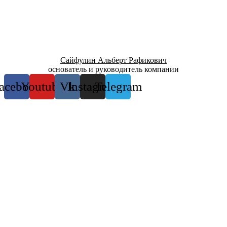
Сайфулин Альберт Рафикович
основатель и руководитель компании
acebook
Youtube
Vk
Instagram
Telegram